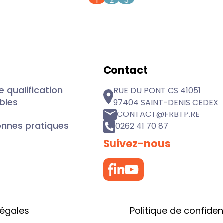
1
2
3
Contact
 qualification
RUE DU PONT CS 41051
ibles
97404 SAINT-DENIS CEDEX
CONTACT@FRBTP.RE
onnes pratiques
0262 41 70 87
Suivez-nous
légales
Politique de confident