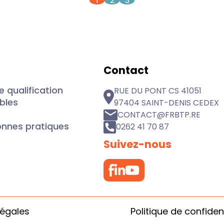
1
2
3
Contact
 qualification
RUE DU PONT CS 41051
ibles
97404 SAINT-DENIS CEDEX
CONTACT@FRBTP.RE
onnes pratiques
0262 41 70 87
Suivez-nous
légales
Politique de confident