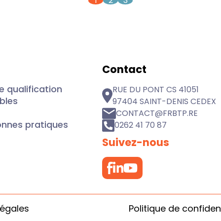
1
2
3
Contact
 qualification
RUE DU PONT CS 41051
ibles
97404 SAINT-DENIS CEDEX
CONTACT@FRBTP.RE
onnes pratiques
0262 41 70 87
Suivez-nous
légales
Politique de confident