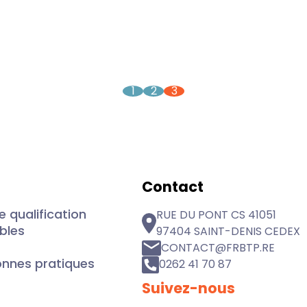
1
2
3
Contact
 qualification
RUE DU PONT CS 41051
ibles
97404 SAINT-DENIS CEDEX
CONTACT@FRBTP.RE
onnes pratiques
0262 41 70 87
Suivez-nous